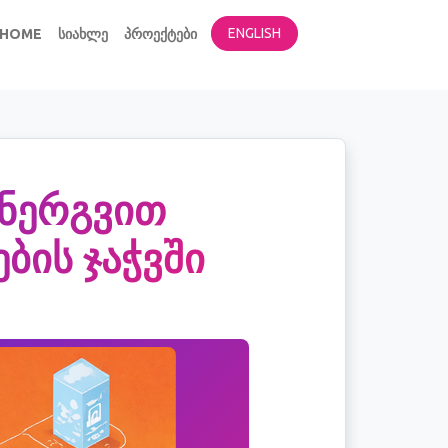
ENGLISH
HOME
ᲡᲘᲐᲮᲚᲔ
ᲞᲠᲝᲔᲥᲢᲔᲑᲘ
დანერგვით
ბის ჯაჭვში